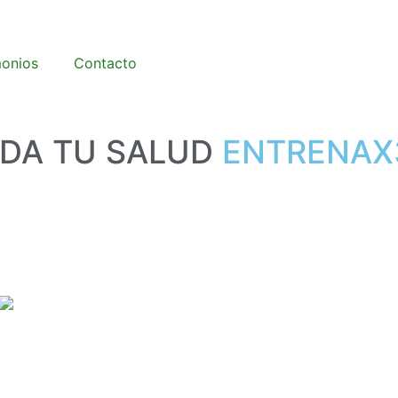
monios
Contacto
IDA
TU
SALUD
E
N
T
R
E
N
A
X
Nuestra historia
Acerca de Entrenax360