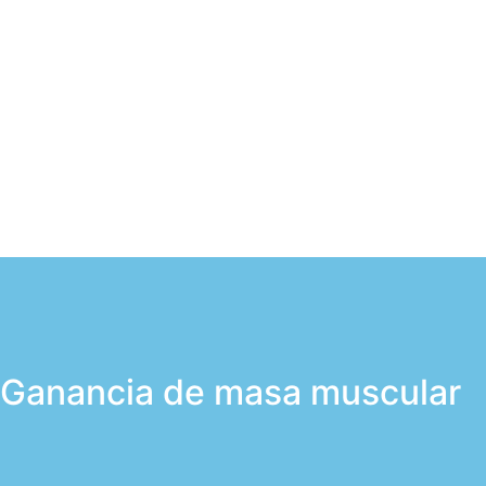
Nací en un gimnasio en 1994, literalmente, entre clases y 
gracias a mi madre la cual se ha dedicado al mundo del d
tercer gimnasio. Ella me enseño la base de los valores de 
que disciplina, trabajo duro y amor a la vida(funcional).
Ganancia de masa muscular