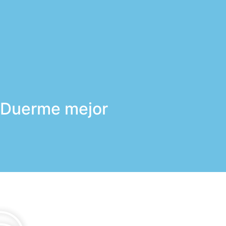
Duerme mejor
Cuida tu salud; aumenta 
¿A que esperas para dar el p