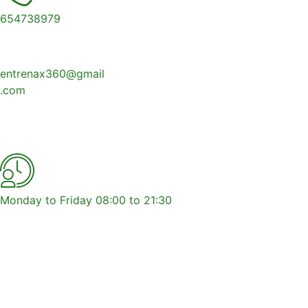
654738979
entrenax360@gmail
.com
Calle Perú Número 8, Local 8 y 10
Monday to Friday 08:00 to 21:30
Mejora tu salud y bienestar 