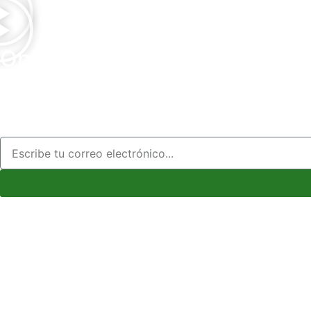
Opiniones
Para 
¡Contáctanos ahora y da el primer paso hacia una vida